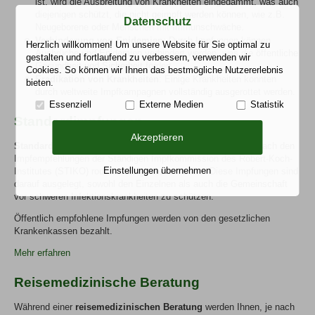
ist, wird die Ausbreitung von Krankheiten eingedämmt, was auch
diejenigen schützt, die nicht geimpft werden können, wie z.B.
Datenschutz
Neugeborene oder Menschen mit Immunschwäche.
Verhinderung von Epidemien
: Durch Impfungen können
Herzlich willkommen! Um unsere Website für Sie optimal zu
Ausbrüche und Epidemien verhindert werden, was die öffentliche
gestalten und fortlaufend zu verbessern, verwenden wir
Gesundheit und Sicherheit fördert.
Cookies. So können wir Ihnen das bestmögliche Nutzererlebnis
Eradikation von Krankheiten
: Einige Krankheiten konnten
bieten.
durch weltweite Impfkampagnen vollständig ausgerottet werden.
Essenziell
Externe Medien
Statistik
Standardimpfungen
Akzeptieren
Standardimpfungen
sind jene Impfungen, die eine Person nach den
Impfempfehlungen der Ständigen Impfkommission des Robert-Koch-
Einstellungen übernehmen
Institutes (STIKO) routinemäßig erhalten sollte. Diese Impfungen sind
darauf ausgelegt, sowohl den Einzelnen als auch die Gemeinschaft
vor schweren Infektionskrankheiten zu schützen.
Öffentlich empfohlene Impfungen werden von den gesetzlichen
Krankenkassen bezahlt.
Mehr erfahren
Reisemedizinische Beratung
Während einer
reisemedizinischen Beratung
werden Ihnen, je nach