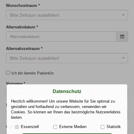
Wunschzeitraum
*
Bitte Zeitraum auswählen!
Alternativdatum
*
Alternativzeitraum
*
Bitte Zeitraum auswählen!
Ich bin bereits Patient/in
Vorname
*
Datenschutz
Herzlich willkommen! Um unsere Website für Sie optimal zu
Nachname
*
gestalten und fortlaufend zu verbessern, verwenden wir
Cookies. So können wir Ihnen das bestmögliche Nutzererlebnis
bieten.
Geburtsdatum
*
Essenziell
Externe Medien
Statistik