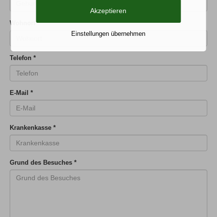
Akzeptieren
Wohnort
*
Einstellungen übernehmen
Telefon
*
E-Mail
*
Krankenkasse
*
Grund des Besuches
*