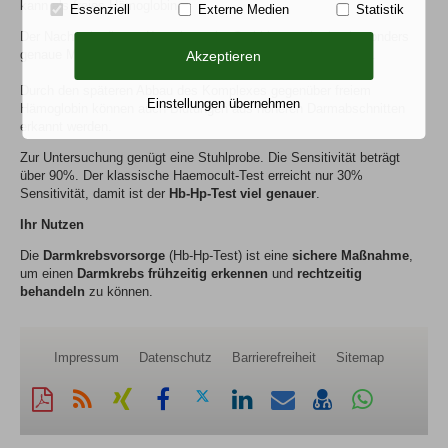
kann als freies Hämoglobin.
Essenziell
Externe Medien
Statistik
Der Nachweis dieses Komplexes im Stuhl ist somit eine besonders
genaue Methode zur Früherkennung von Darm-Erkrankungen.
Akzeptieren
Durch den späteren Abbau des Komplexes gegenüber freiem
Einstellungen übernehmen
Hämoglobin können auch Blutungen aus höheren Darmabschnitten
erkannt werden.
Zur Untersuchung genügt eine Stuhlprobe. Die Sensitivität beträgt
über 90%. Der klassische Haemocult-Test erreicht nur 30%
Sensitivität, damit ist der
Hb-Hp-Test viel genauer
.
Ihr Nutzen
Die
Darmkrebsvorsorge
(Hb-Hp-Test) ist eine
sichere Maßnahme
,
um einen
Darmkrebs frühzeitig
erkennen
und
rechtzeitig
behandeln
zu können.
Impressum
Datenschutz
Barrierefreiheit
Sitemap
Diese
RSS-
Auf
Auf
Auf
Auf
Per
vCard
Auf
Seite
Feed
Xing
Facebook
Twitter
LinkedIn
Mail
speichern
Whatsapp
als
mitteilen
teilen
teilen
teilen
empfehlen
teilen