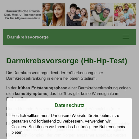
Darmkrebsvorsorge
Toggle
navigat
Darmkrebsvorsorge (Hb-Hp-Test)
Die Darmkrebsvorsorge dient der Früherkennung einer
Darmkrebserkrankung in einem heilbaren Stadium.
In der
frühen Entstehungsphase
einer Darmkrebserkrankung zeigen
sich
keine Symptome
, das heißt es gibt keine Warnsignale im
Frühstadium.
Datenschutz
Durch blutende Polypen oder Tumore gelangt Hämoglobin (roter
Blutfarbstoff) in den Darm und somit auch in den Stuhl.
Herzlich willkommen! Um unsere Website für Sie optimal zu
gestalten und fortlaufend zu verbessern, verwenden wir
Dieses Hämoglobin wird vom Körper an das so genannte Haptoglobin
Cookies. So können wir Ihnen das bestmögliche Nutzererlebnis
– ein besonderes Protein – gebunden. Es entsteht der Hämoglobin-
bieten.
Haptoglobin-Komplex, der vom Körper langsamer abgebaut werden